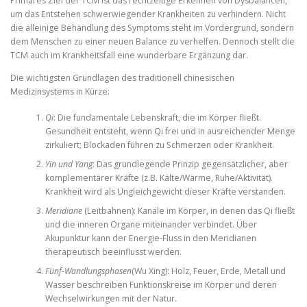
Primäres Ziel der TCM ist das rechtzeitige Erkennen von Dysbalancen,
um das Entstehen schwerwiegender Krankheiten zu verhindern. Nicht
die alleinige Behandlung des Symptoms steht im Vordergrund, sondern
dem Menschen zu einer neuen Balance zu verhelfen. Dennoch stellt die
TCM auch im Krankheitsfall eine wunderbare Ergänzung dar.
Die wichtigsten Grundlagen des traditionell chinesischen
Medizinsystems in Kürze:
Qi
: Die fundamentale Lebenskraft, die im Körper fließt.
Gesundheit entsteht, wenn Qi frei und in ausreichender Menge
zirkuliert; Blockaden führen zu Schmerzen oder Krankheit.
Yin und Yang
: Das grundlegende Prinzip gegensätzlicher, aber
komplementärer Kräfte (z.B. Kälte/Wärme, Ruhe/Aktivität).
Krankheit wird als Ungleichgewicht dieser Kräfte verstanden.
Meridiane
(Leitbahnen): Kanäle im Körper, in denen das Qi fließt
und die inneren Organe miteinander verbindet. Über
Akupunktur kann der Energie-Fluss in den Meridianen
therapeutisch beeinflusst werden.
Fünf-Wandlungsphasen
(Wu Xing): Holz, Feuer, Erde, Metall und
Wasser beschreiben Funktionskreise im Körper und deren
Wechselwirkungen mit der Natur.