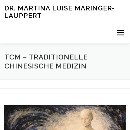
Skip
DR. MARTINA LUISE MARINGER-
to
LAUPPERT
content
Menu
RUNDUM GESUND LEBEN
TCM – TRADITIONELLE
CHINESISCHE MEDIZIN