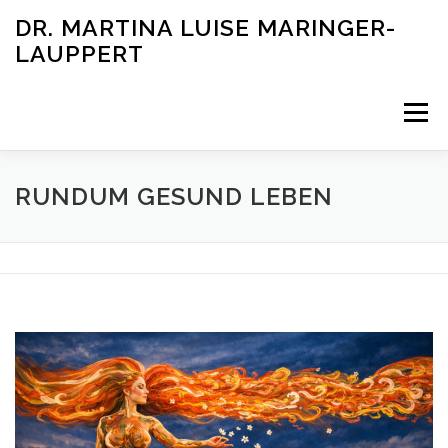
Skip
DR. MARTINA LUISE MARINGER-
to
LAUPPERT
content
Menu
RUNDUM GESUND LEBEN
RUNDUM GESUND LEBEN