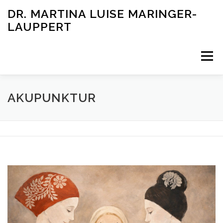
Skip
DR. MARTINA LUISE MARINGER-
to
LAUPPERT
content
Menu
RUNDUM GESUND LEBEN
AKUPUNKTUR