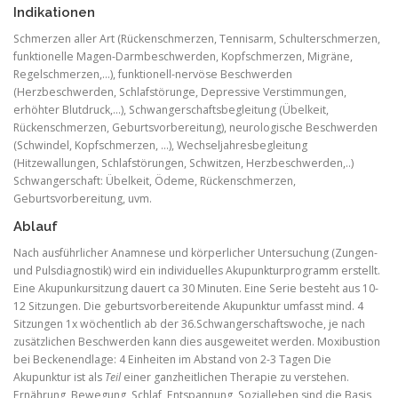
Indikationen
Schmerzen aller Art (Rückenschmerzen, Tennisarm, Schulterschmerzen,
funktionelle Magen-Darmbeschwerden, Kopfschmerzen, Migräne,
Regelschmerzen,…), funktionell-nervöse Beschwerden
(Herzbeschwerden, Schlafstörunge, Depressive Verstimmungen,
erhöhter Blutdruck,…), Schwangerschaftsbegleitung (Übelkeit,
Rückenschmerzen, Geburtsvorbereitung), neurologische Beschwerden
(Schwindel, Kopfschmerzen, …), Wechseljahresbegleitung
(Hitzewallungen, Schlafstörungen, Schwitzen, Herzbeschwerden,..)
Schwangerschaft: Übelkeit, Ödeme, Rückenschmerzen,
Geburtsvorbereitung, uvm.
Ablauf
Nach ausführlicher Anamnese und körperlicher Untersuchung (Zungen-
und Pulsdiagnostik) wird ein individuelles Akupunkturprogramm erstellt.
Eine Akupunkursitzung dauert ca 30 Minuten. Eine Serie besteht aus 10-
12 Sitzungen. Die geburtsvorbereitende Akupunktur umfasst mind. 4
Sitzungen 1x wöchentlich ab der 36.Schwangerschaftswoche, je nach
zusätzlichen Beschwerden kann dies ausgeweitet werden. Moxibustion
bei Beckenendlage: 4 Einheiten im Abstand von 2-3 Tagen Die
Akupunktur ist als
Teil
einer ganzheitlichen Therapie zu verstehen.
Ernährung, Bewegung, Schlaf, Entspannung, Sozialleben sind die Basis